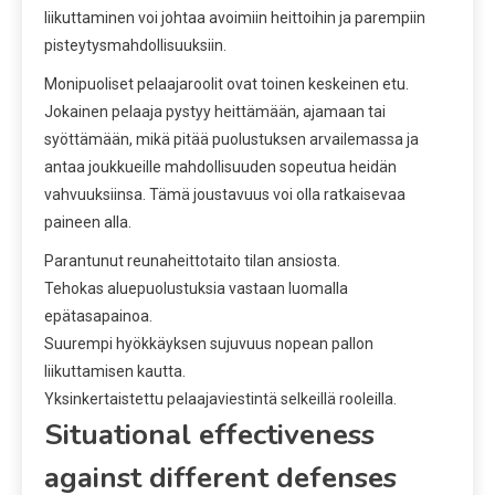
liikuttaminen voi johtaa avoimiin heittoihin ja parempiin
pisteytysmahdollisuuksiin.
Monipuoliset pelaajaroolit ovat toinen keskeinen etu.
Jokainen pelaaja pystyy heittämään, ajamaan tai
syöttämään, mikä pitää puolustuksen arvailemassa ja
antaa joukkueille mahdollisuuden sopeutua heidän
vahvuuksiinsa. Tämä joustavuus voi olla ratkaisevaa
paineen alla.
Parantunut reunaheittotaito tilan ansiosta.
Tehokas aluepuolustuksia vastaan luomalla
epätasapainoa.
Suurempi hyökkäyksen sujuvuus nopean pallon
liikuttamisen kautta.
Yksinkertaistettu pelaajaviestintä selkeillä rooleilla.
Situational effectiveness
against different defenses