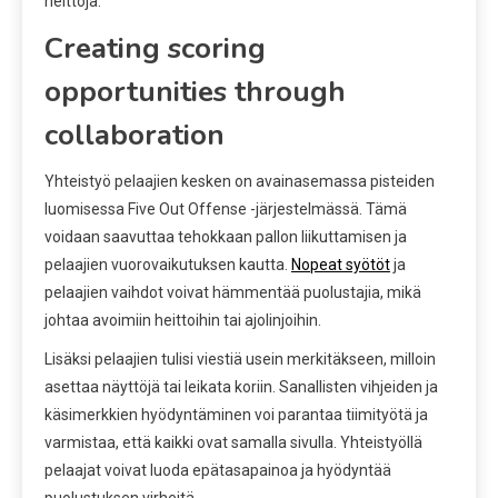
heittoja.
Creating scoring
opportunities through
collaboration
Yhteistyö pelaajien kesken on avainasemassa pisteiden
luomisessa Five Out Offense -järjestelmässä. Tämä
voidaan saavuttaa tehokkaan pallon liikuttamisen ja
pelaajien vuorovaikutuksen kautta.
Nopeat syötöt
ja
pelaajien vaihdot voivat hämmentää puolustajia, mikä
johtaa avoimiin heittoihin tai ajolinjoihin.
Lisäksi pelaajien tulisi viestiä usein merkitäkseen, milloin
asettaa näyttöjä tai leikata koriin. Sanallisten vihjeiden ja
käsimerkkien hyödyntäminen voi parantaa tiimityötä ja
varmistaa, että kaikki ovat samalla sivulla. Yhteistyöllä
pelaajat voivat luoda epätasapainoa ja hyödyntää