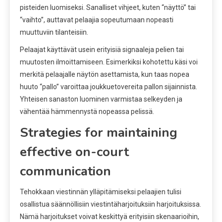
pisteiden luomiseksi. Sanalliset vihjeet, kuten “näyttö” tai
“vaihto”, auttavat pelaajia sopeutumaan nopeasti
muuttuviin tilanteisiin.
Pelaajat käyttävät usein erityisiä signaaleja pelien tai
muutosten ilmoittamiseen. Esimerkiksi kohotettu käsi voi
merkitä pelaajalle näytön asettamista, kun taas nopea
huuto “pallo” varoittaa joukkuetovereita pallon sijainnista.
Yhteisen sanaston luominen varmistaa selkeyden ja
vähentää hämmennystä nopeassa pelissä.
Strategies for maintaining
effective on-court
communication
Tehokkaan viestinnän ylläpitämiseksi pelaajien tulisi
osallistua säännöllisiin viestintäharjoituksiin harjoituksissa.
Nämä harjoitukset voivat keskittyä erityisiin skenaarioihin,