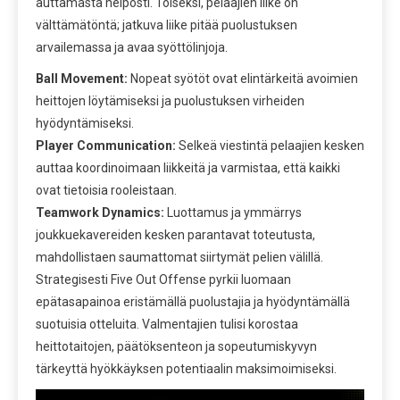
auttamasta helposti. Toiseksi, pelaajien liike on
välttämätöntä; jatkuva liike pitää puolustuksen
arvailemassa ja avaa syöttölinjoja.
Ball Movement:
Nopeat syötöt ovat elintärkeitä avoimien
heittojen löytämiseksi ja puolustuksen virheiden
hyödyntämiseksi.
Player Communication:
Selkeä viestintä pelaajien kesken
auttaa koordinoimaan liikkeitä ja varmistaa, että kaikki
ovat tietoisia rooleistaan.
Teamwork Dynamics:
Luottamus ja ymmärrys
joukkuekavereiden kesken parantavat toteutusta,
mahdollistaen saumattomat siirtymät pelien välillä.
Strategisesti Five Out Offense pyrkii luomaan
epätasapainoa eristämällä puolustajia ja hyödyntämällä
suotuisia otteluita. Valmentajien tulisi korostaa
heittotaitojen, päätöksenteon ja sopeutumiskyvyn
tärkeyttä hyökkäyksen potentiaalin maksimoimiseksi.