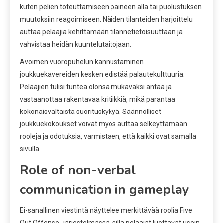
kuten pelien toteuttamiseen paineen alla tai puolustuksen
muutoksiin reagoimiseen. Näiden tilanteiden harjoittelu
auttaa pelaajia kehittämään tilannetietoisuuttaan ja
vahvistaa heidän kuuntelutaitojaan.
Avoimen vuoropuhelun kannustaminen
joukkuekavereiden kesken edistää palautekulttuuria.
Pelaajien tulisi tuntea olonsa mukavaksi antaa ja
vastaanottaa rakentavaa kritiikkiä, mikä parantaa
kokonaisvaltaista suorituskykyä. Säännölliset
joukkuekokoukset voivat myös auttaa selkeyttämään
rooleja ja odotuksia, varmistaen, että kaikki ovat samalla
sivulla.
Role of non-verbal
communication in gameplay
Ei-sanallinen viestintä näyttelee merkittävää roolia Five
Out Offense -järjestelmässä, sillä pelaajat luottavat usein