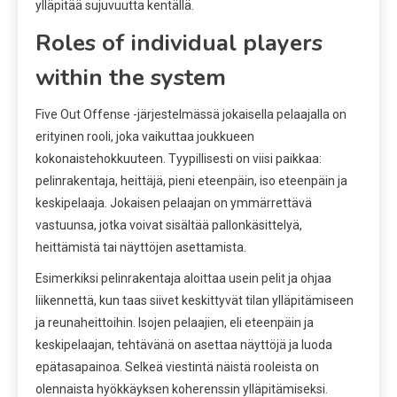
ylläpitää sujuvuutta kentällä.
Roles of individual players
within the system
Five Out Offense -järjestelmässä jokaisella pelaajalla on
erityinen rooli, joka vaikuttaa joukkueen
kokonaistehokkuuteen. Tyypillisesti on viisi paikkaa:
pelinrakentaja, heittäjä, pieni eteenpäin, iso eteenpäin ja
keskipelaaja. Jokaisen pelaajan on ymmärrettävä
vastuunsa, jotka voivat sisältää pallonkäsittelyä,
heittämistä tai näyttöjen asettamista.
Esimerkiksi pelinrakentaja aloittaa usein pelit ja ohjaa
liikennettä, kun taas siivet keskittyvät tilan ylläpitämiseen
ja reunaheittoihin. Isojen pelaajien, eli eteenpäin ja
keskipelaajan, tehtävänä on asettaa näyttöjä ja luoda
epätasapainoa. Selkeä viestintä näistä rooleista on
olennaista hyökkäyksen koherenssin ylläpitämiseksi.