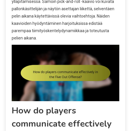
ylläpitämisessä. Samoin pick-and-roll -kaavio voi kuvata
pallonkäsittelijän ja näytön asettajan liikettä, selventäen
pelin aikana käytettävissä olevia vaihtoehtoja. Näiden
kaavioiden hyödyntäminen harjoituksissa edistää
parempaa tiimityöskentelydynamiikkaa ja toteutusta
pelien aikana.
How do players
communicate effectively