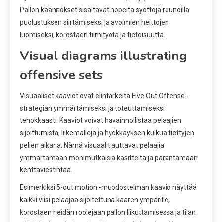
Pallon käännökset sisältävät nopeita syöttöjä reunoilla
puolustuksen siirtämiseksi ja avoimien heittojen
luomiseksi, korostaen tiimityötä ja tietoisuutta.
Visual diagrams illustrating
offensive sets
Visuaaliset kaaviot ovat elintärkeitä Five Out Offense -
strategian ymmärtämiseksi ja toteuttamiseksi
tehokkaasti. Kaaviot voivat havainnollistaa pelaajien
sijoittumista, liikemalleja ja hyökkäyksen kulkua tiettyjen
pelien aikana. Nämä visuaalit auttavat pelaajia
ymmärtämään monimutkaisia käsitteitä ja parantamaan
kenttäviestintää.
Esimerkiksi 5-out motion -muodostelman kaavio näyttää
kaikki viisi pelaajaa sijoitettuna kaaren ympärille,
korostaen heidän roolejaan pallon liikuttamisessa ja tilan