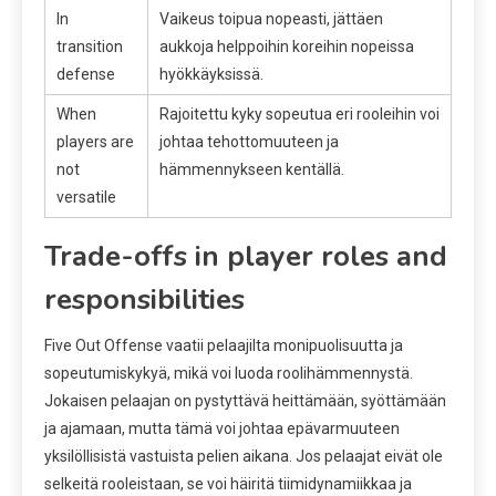
In
Vaikeus toipua nopeasti, jättäen
transition
aukkoja helppoihin koreihin nopeissa
defense
hyökkäyksissä.
When
Rajoitettu kyky sopeutua eri rooleihin voi
players are
johtaa tehottomuuteen ja
not
hämmennykseen kentällä.
versatile
Trade-offs in player roles and
responsibilities
Five Out Offense vaatii pelaajilta monipuolisuutta ja
sopeutumiskykyä, mikä voi luoda roolihämmennystä.
Jokaisen pelaajan on pystyttävä heittämään, syöttämään
ja ajamaan, mutta tämä voi johtaa epävarmuuteen
yksilöllisistä vastuista pelien aikana. Jos pelaajat eivät ole
selkeitä rooleistaan, se voi häiritä tiimidynamiikkaa ja