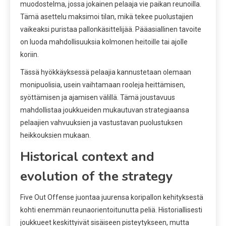
muodostelma, jossa jokainen pelaaja vie paikan reunoilla.
Tämä asettelu maksimoi tilan, mikä tekee puolustajien
vaikeaksi puristaa pallonkäsittelijää. Pääasiallinen tavoite
on luoda mahdollisuuksia kolmonen heitoille tai ajolle
koriin.
Tässä hyökkäyksessä pelaajia kannustetaan olemaan
monipuolisia, usein vaihtamaan rooleja heittämisen,
syöttämisen ja ajamisen välillä. Tämä joustavuus
mahdollistaa joukkueiden mukautuvan strategiaansa
pelaajien vahvuuksien ja vastustavan puolustuksen
heikkouksien mukaan.
Historical context and
evolution of the strategy
Five Out Offense juontaa juurensa koripallon kehityksestä
kohti enemmän reunaorientoitunutta peliä. Historiallisesti
joukkueet keskittyivät sisäiseen pisteytykseen, mutta