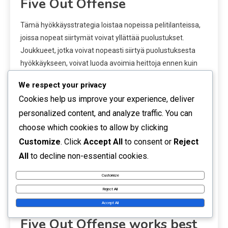
Five Out Offense
Tämä hyökkäysstrategia loistaa nopeissa pelitilanteissa,
joissa nopeat siirtymät voivat yllättää puolustukset.
Joukkueet, jotka voivat nopeasti siirtyä puolustuksesta
hyökkäykseen, voivat luoda avoimia heittoja ennen kuin
vastustava joukkue asettuu. Lisäksi myöhäiset
We respect your privacy
pelitilanteet, joissa joukkue on jäljessä, voivat hyötyä Five
Cookies help us improve your experience, deliver
Out Offense -strategiasta, sillä se mahdollistaa
personalized content, and analyze traffic. You can
lisääntyneet kolmonen yritykset ja ajomahdollisuudet.
choose which cookies to allow by clicking
Toinen skenaario on kohdata aluepuolustus. Five Out
Customize
. Click
Accept All
to consent or
Reject
Offense levittää kenttää tehokkaasti, luoden aukkoja, joita
All
to decline non-essential cookies.
voidaan hyödyntää ajossa tai avoimissa heitoissa. Tämä
tila pakottaa puolustajat tekemään vaikeita valintoja, mikä
Customize
usein johtaa peittovaurioihin.
Reject All
Types of opponents that the
Accept All
Five Out Offense works best