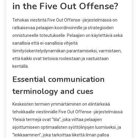
in the Five Out Offense?
Tehokas viestintä Five Out Offense -järjestelmässä on
ratkaisevaa pelaajien koordinoinnille ja strategioiden
onnistuneelle toteutukselle. Pelaajien on käytettävä sekä
sanallisia että ei-sanallisia vihjeitä
tiimityöskentelydynamiikan parantamiseksi, varmistaen,
että kaikki ovat tietoisia rooleistaan ja vastuistaan
kentällä.
Essential communication
terminology and cues
Keskeisten termien ymmärtäminen on elintärkeää
tehokkaalle viestinnälle Five Out Offense -järjestelmässä.
Yleisiä termejä ovat “tila”, joka viittaa pelaajien
sijoittumiseen optimaalisten syöttölinjojen luomiseksi, ja
“leikkaaminen”, joka tarkoittaa liikettä ilman palloa