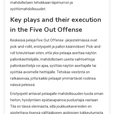
mahdollistaen tehokkaan läpimurron ja
syöttömahdollisuudet.
Key plays and their execution
in the Five Out Offense
Keskeisiä pelejä Five Out Offense -järjestelmässä ovat
pick-and-rollit, eristyspelit ja pallon käännökset. Pick-and-
roll toteutetaan siten, että yksi pelaaja asettaa näytön
pallonkäsittelijälle, mahdollistaen useita vaihtoehtoja:
pallonkäsittelijä voi ajaa, syöttää näytön asettajalle tai
syöttää avoimelle heittäjälle. Tehokas viestintä on
ratkaisevaa, jotta kaikki pelaajat ymmärtävät roolinsa
näissä peleissä.
Eristyspelit antavat pelaajalle mahdollisuuden luoda oman
heiton, hyödyntäen epätasapainoa puolustajia vastaan.
Tila on tässä olennaista, sillä joukkuekavereiden on
sijoitettava itsensä välttääkseen ajolinjojen tukkeutumista.