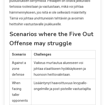
puolustuksen siirtymissä. Pelaajien on oltava jatkuvasti
tietoisia rooleistaan ja vastuistaan, mikä voi johtaa
hämmennykseen, jos niitä ei ole selkeästi määritelty.
Tämä voi johtaa unohtuneisiin tehtäviin ja avoimiin
heittoihin vastustavalle joukkueelle.
Scenarios where the Five Out
Offense may struggle
Scenario
Challenges
Against a
Vaikeus murtautua alueeseen voi
zone
johtaa staattiseen hyökkäykseen ja
defense
huonoon heittovalintaan.
When
Lisääntynyt haavoittuvuus levypallo-
facing
ongelmille ja post-pisteille vastustajilta.
taller
opponents