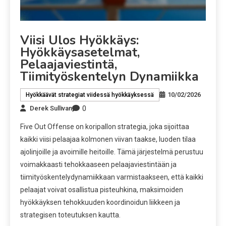
Viisi Ulos Hyökkäys:
Hyökkäysasetelmat,
Pelaajaviestintä,
Tiimityöskentelyn Dynamiikka
10/02/2026
Hyökkäävät strategiat viidessä hyökkäyksessä
0
Derek Sullivan
Five Out Offense on koripallon strategia, joka sijoittaa
kaikki viisi pelaajaa kolmonen viivan taakse, luoden tilaa
ajolinjoille ja avoimille heitoille. Tämä järjestelmä perustuu
voimakkaasti tehokkaaseen pelaajaviestintään ja
tiimityöskentelydynamiikkaan varmistaakseen, että kaikki
pelaajat voivat osallistua pisteuhkina, maksimoiden
hyökkäyksen tehokkuuden koordinoidun liikkeen ja
strategisen toteutuksen kautta.