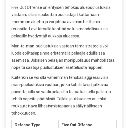
Five Out Offense on erityisen tehokas aluepuolustuksia
vastaan, sillä se pakottaa puolustajat kattamaan
enemmän aluetta ja voi johtaa avoimiin heittoihin
reunoilta. Levittämällä kenttää se luo mahdollisuuksia
pelaajille hyödyntää aukkoja alueessa.
Man-to-man-puolustuksia vastaan tämä strategia voi
luoda epätasapainoa eristämällä pelaajia edullisissa
asemissa. Jokaisen pelaajan monipuolisuus mahdollistaa
nopeita säätöjä puolustuksen asetteluista riippuen.
Kuitenkin se voi olla vähemmän tehokas aggressiivisia
man-puolustuksia vastaan, jotka kohdistavat jatkuvaa
painetta, sillä se vaatii pelaajilta taitoa käsitellä palloa ja
tehdä nopeita päätöksiä. Tällöin joukkueiden on ehkä
mukautettava lähestymistapaansa säilyttääkseen
tehokkuuden.
Defense Type
Five Out Offense