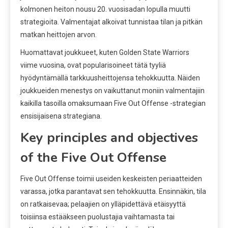
kolmonen heiton nousu 20. vuosisadan lopulla muutti
strategioita. Valmentajat alkoivat tunnistaa tilan ja pitkän
matkan heittojen arvon.
Huomattavat joukkueet, kuten Golden State Warriors
viime vuosina, ovat popularisoineet tätä tyyliä
hyödyntämällä tarkkuusheittojensa tehokkuutta. Näiden
joukkueiden menestys on vaikuttanut moniin valmentajiin
kaikilla tasoilla omaksumaan Five Out Offense -strategian
ensisijaisena strategiana.
Key principles and objectives
of the Five Out Offense
Five Out Offense toimii useiden keskeisten periaatteiden
varassa, jotka parantavat sen tehokkuutta. Ensinnäkin, tila
on ratkaisevaa; pelaajien on ylläpidettävä etäisyyttä
toisiinsa estääkseen puolustajia vaihtamasta tai