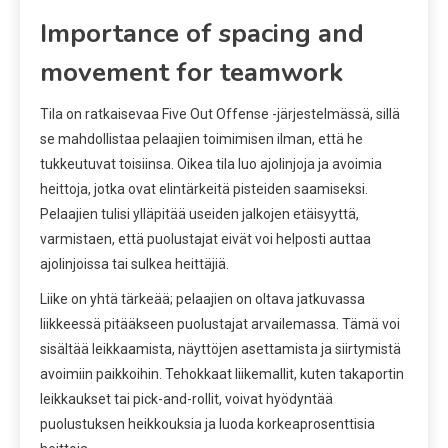
Importance of spacing and
movement for teamwork
Tila on ratkaisevaa Five Out Offense -järjestelmässä, sillä
se mahdollistaa pelaajien toimimisen ilman, että he
tukkeutuvat toisiinsa. Oikea tila luo ajolinjoja ja avoimia
heittoja, jotka ovat elintärkeitä pisteiden saamiseksi.
Pelaajien tulisi ylläpitää useiden jalkojen etäisyyttä,
varmistaen, että puolustajat eivät voi helposti auttaa
ajolinjoissa tai sulkea heittäjiä.
Liike on yhtä tärkeää; pelaajien on oltava jatkuvassa
liikkeessä pitääkseen puolustajat arvailemassa. Tämä voi
sisältää leikkaamista, näyttöjen asettamista ja siirtymistä
avoimiin paikkoihin. Tehokkaat liikemallit, kuten takaportin
leikkaukset tai pick-and-rollit, voivat hyödyntää
puolustuksen heikkouksia ja luoda korkeaprosenttisia