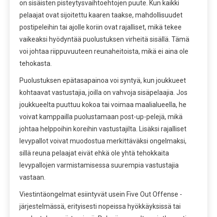
on sisäisten pisteytysvaihtoehtojen puute. Kun kaikki
pelaajat ovat sijoitettu kaaren taakse, mahdollisuudet
postipeleihin tai ajolle koriin ovat rajalliset, mikä tekee
vaikeaksi hyödyntää puolustuksen virheitä sisällä. Tämä
voi johtaa riippuvuuteen reunaheitoista, mikä ei aina ole
tehokasta.
Puolustuksen epätasapainoa voi syntyä, kun joukkueet
kohtaavat vastustajia, joilla on vahvoja sisäpelaajia. Jos
joukkueelta puuttuu kokoa tai voimaa maalialueella, he
voivat kamppailla puolustamaan post-up-pelejä, mikä
johtaa helppoihin koreihin vastustajilta. Lisäksi rajalliset
levypallot voivat muodostua merkittäväksi ongelmaksi,
sillä reuna pelaajat eivät ehkä ole yhtä tehokkaita
levypallojen varmistamisessa suurempia vastustajia
vastaan.
Viestintäongelmat esiintyvät usein Five Out Offense -
järjestelmässä, erityisesti nopeissa hyökkäyksissä tai