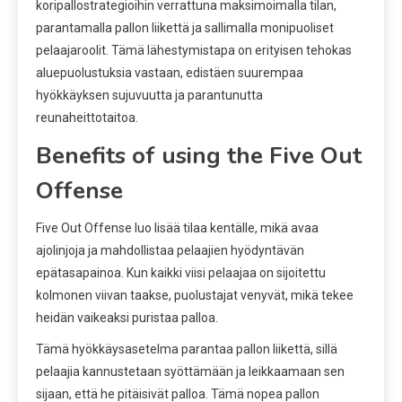
koripallostrategioihin verrattuna maksimoimalla tilan,
parantamalla pallon liikettä ja sallimalla monipuoliset
pelaajaroolit. Tämä lähestymistapa on erityisen tehokas
aluepuolustuksia vastaan, edistäen suurempaa
hyökkäyksen sujuvuutta ja parantunutta
reunaheittotaitoa.
Benefits of using the Five Out
Offense
Five Out Offense luo lisää tilaa kentälle, mikä avaa
ajolinjoja ja mahdollistaa pelaajien hyödyntävän
epätasapainoa. Kun kaikki viisi pelaajaa on sijoitettu
kolmonen viivan taakse, puolustajat venyvät, mikä tekee
heidän vaikeaksi puristaa palloa.
Tämä hyökkäysasetelma parantaa pallon liikettä, sillä
pelaajia kannustetaan syöttämään ja leikkaamaan sen
sijaan, että he pitäisivät palloa. Tämä nopea pallon