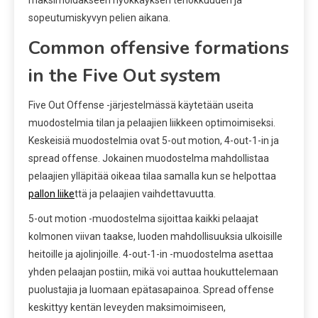
maksimoidakseen hyökkäyksen tehokkuuden ja
sopeutumiskyvyn pelien aikana.
Common offensive formations
in the Five Out system
Five Out Offense -järjestelmässä käytetään useita
muodostelmia tilan ja pelaajien liikkeen optimoimiseksi.
Keskeisiä muodostelmia ovat 5-out motion, 4-out-1-in ja
spread offense. Jokainen muodostelma mahdollistaa
pelaajien ylläpitää oikeaa tilaa samalla kun se helpottaa
pallon liike
ttä ja pelaajien vaihdettavuutta.
5-out motion -muodostelma sijoittaa kaikki pelaajat
kolmonen viivan taakse, luoden mahdollisuuksia ulkoisille
heitoille ja ajolinjoille. 4-out-1-in -muodostelma asettaa
yhden pelaajan postiin, mikä voi auttaa houkuttelemaan
puolustajia ja luomaan epätasapainoa. Spread offense
keskittyy kentän leveyden maksimoimiseen,