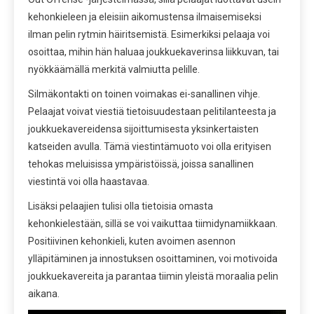
kehonkieleen ja eleisiin aikomustensa ilmaisemiseksi
ilman pelin rytmin häiritsemistä. Esimerkiksi pelaaja voi
osoittaa, mihin hän haluaa joukkuekaverinsa liikkuvan, tai
nyökkäämällä merkitä valmiutta pelille.
Silmäkontakti on toinen voimakas ei-sanallinen vihje.
Pelaajat voivat viestiä tietoisuudestaan pelitilanteesta ja
joukkuekavereidensa sijoittumisesta yksinkertaisten
katseiden avulla. Tämä viestintämuoto voi olla erityisen
tehokas meluisissa ympäristöissä, joissa sanallinen
viestintä voi olla haastavaa.
Lisäksi pelaajien tulisi olla tietoisia omasta
kehonkielestään, sillä se voi vaikuttaa tiimidynamiikkaan.
Positiivinen kehonkieli, kuten avoimen asennon
ylläpitäminen ja innostuksen osoittaminen, voi motivoida
joukkuekavereita ja parantaa tiimin yleistä moraalia pelin
aikana.