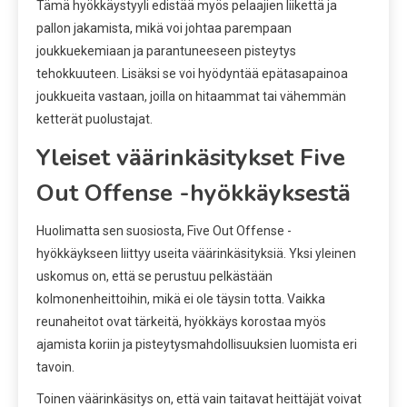
Tämä hyökkäystyyli edistää myös pelaajien liikettä ja
pallon jakamista, mikä voi johtaa parempaan
joukkuekemiaan ja parantuneeseen pisteytys
tehokkuuteen. Lisäksi se voi hyödyntää epätasapainoa
joukkueita vastaan, joilla on hitaammat tai vähemmän
ketterät puolustajat.
Yleiset väärinkäsitykset Five
Out Offense -hyökkäyksestä
Huolimatta sen suosiosta, Five Out Offense -
hyökkäykseen liittyy useita väärinkäsityksiä. Yksi yleinen
uskomus on, että se perustuu pelkästään
kolmonenheittoihin, mikä ei ole täysin totta. Vaikka
reunaheitot ovat tärkeitä, hyökkäys korostaa myös
ajamista koriin ja pisteytysmahdollisuuksien luomista eri
tavoin.
Toinen väärinkäsitys on, että vain taitavat heittäjät voivat