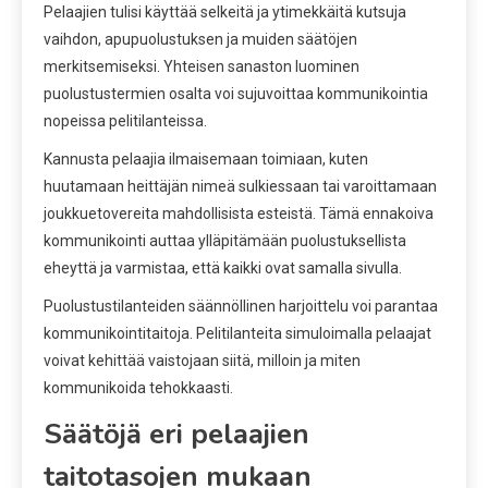
Pelaajien tulisi käyttää selkeitä ja ytimekkäitä kutsuja
vaihdon, apupuolustuksen ja muiden säätöjen
merkitsemiseksi. Yhteisen sanaston luominen
puolustustermien osalta voi sujuvoittaa kommunikointia
nopeissa pelitilanteissa.
Kannusta pelaajia ilmaisemaan toimiaan, kuten
huutamaan heittäjän nimeä sulkiessaan tai varoittamaan
joukkuetovereita mahdollisista esteistä. Tämä ennakoiva
kommunikointi auttaa ylläpitämään puolustuksellista
eheyttä ja varmistaa, että kaikki ovat samalla sivulla.
Puolustustilanteiden säännöllinen harjoittelu voi parantaa
kommunikointitaitoja. Pelitilanteita simuloimalla pelaajat
voivat kehittää vaistojaan siitä, milloin ja miten
kommunikoida tehokkaasti.
Säätöjä eri pelaajien
taitotasojen mukaan