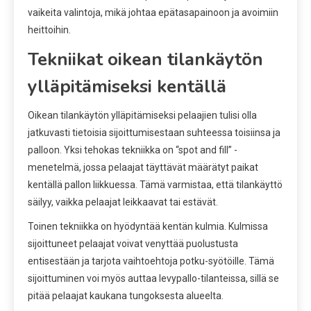
vaikeita valintoja, mikä johtaa epätasapainoon ja avoimiin
heittoihin.
Tekniikat oikean tilankäytön
ylläpitämiseksi kentällä
Oikean tilankäytön ylläpitämiseksi pelaajien tulisi olla
jatkuvasti tietoisia sijoittumisestaan suhteessa toisiinsa ja
palloon. Yksi tehokas tekniikka on “spot and fill” -
menetelmä, jossa pelaajat täyttävät määrätyt paikat
kentällä pallon liikkuessa. Tämä varmistaa, että tilankäyttö
säilyy, vaikka pelaajat leikkaavat tai estävät.
Toinen tekniikka on hyödyntää kentän kulmia. Kulmissa
sijoittuneet pelaajat voivat venyttää puolustusta
entisestään ja tarjota vaihtoehtoja potku-syötöille. Tämä
sijoittuminen voi myös auttaa levypallo-tilanteissa, sillä se
pitää pelaajat kaukana tungoksesta alueelta.