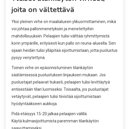
joita on vältettävä
Yksi yleinen virhe on maalialueen ylikuormittaminen, mikä
voi johtaa pallonmenetyksiin ja menetettyihin
mahdollisuuksiin. Pelaajien tulisi välttää ryhmittymistä
korin ympärille, erityisesti kun pallo on reuna-alueella. Sen
sijaan heidän tulisi ylläpitää sijoittumistaan, jotta puolustus
pysyy venytettynä.
Toinen virhe on epäonnistuminen tilankäytön
säätämisessä puolustuksen linjauksen mukaan. Jos
puolustajat pelaavat tiukasti, pelaajien tulisi levittäytyä
entisestään tilan luomiseksi. Toisaalta, jos puolustajat
vetäytyvät, pelaajien tulisi tiivistää sijoittumistaan
hyödyntääkseen aukkoja.
Pidä etäisyys 15-20 jalkaa pelaajien välillä.
Käytä kulmasijoittumista paremman tilankäytön
saavuttamiseksi.