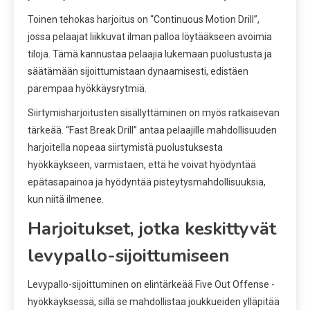
Toinen tehokas harjoitus on “Continuous Motion Drill”,
jossa pelaajat liikkuvat ilman palloa löytääkseen avoimia
tiloja. Tämä kannustaa pelaajia lukemaan puolustusta ja
säätämään sijoittumistaan dynaamisesti, edistäen
parempaa hyökkäysrytmiä.
Siirtymisharjoitusten sisällyttäminen on myös ratkaisevan
tärkeää. “Fast Break Drill” antaa pelaajille mahdollisuuden
harjoitella nopeaa siirtymistä puolustuksesta
hyökkäykseen, varmistaen, että he voivat hyödyntää
epätasapainoa ja hyödyntää pisteytysmahdollisuuksia,
kun niitä ilmenee.
Harjoitukset, jotka keskittyvät
levypallo-sijoittumiseen
Levypallo-sijoittuminen on elintärkeää Five Out Offense -
hyökkäyksessä, sillä se mahdollistaa joukkueiden ylläpitää