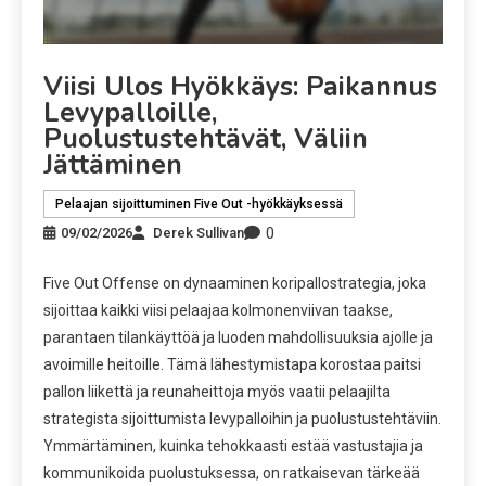
Viisi Ulos Hyökkäys: Paikannus
Levypalloille,
Puolustustehtävät, Väliin
Jättäminen
Pelaajan sijoittuminen Five Out -hyökkäyksessä
0
09/02/2026
Derek Sullivan
Five Out Offense on dynaaminen koripallostrategia, joka
sijoittaa kaikki viisi pelaajaa kolmonenviivan taakse,
parantaen tilankäyttöä ja luoden mahdollisuuksia ajolle ja
avoimille heitoille. Tämä lähestymistapa korostaa paitsi
pallon liikettä ja reunaheittoja myös vaatii pelaajilta
strategista sijoittumista levypalloihin ja puolustustehtäviin.
Ymmärtäminen, kuinka tehokkaasti estää vastustajia ja
kommunikoida puolustuksessa, on ratkaisevan tärkeää