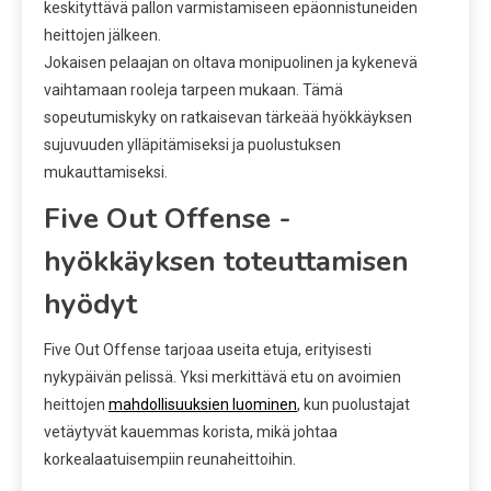
keskityttävä pallon varmistamiseen epäonnistuneiden
heittojen jälkeen.
Jokaisen pelaajan on oltava monipuolinen ja kykenevä
vaihtamaan rooleja tarpeen mukaan. Tämä
sopeutumiskyky on ratkaisevan tärkeää hyökkäyksen
sujuvuuden ylläpitämiseksi ja puolustuksen
mukauttamiseksi.
Five Out Offense -
hyökkäyksen toteuttamisen
hyödyt
Five Out Offense tarjoaa useita etuja, erityisesti
nykypäivän pelissä. Yksi merkittävä etu on avoimien
heittojen
mahdollisuuksien luominen
, kun puolustajat
vetäytyvät kauemmas korista, mikä johtaa
korkealaatuisempiin reunaheittoihin.