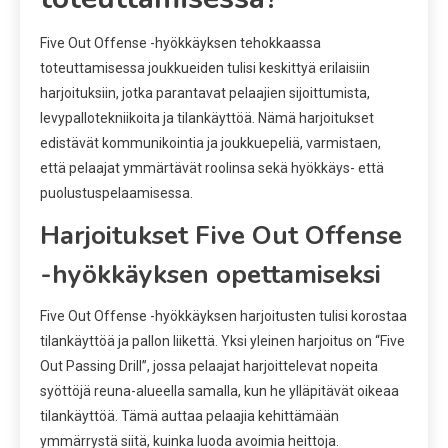
Five Out Offense -hyökkäyksen tehokkaassa
toteuttamisessa joukkueiden tulisi keskittyä erilaisiin
harjoituksiin, jotka parantavat pelaajien sijoittumista,
levypallotekniikoita ja tilankäyttöä. Nämä harjoitukset
edistävät kommunikointia ja joukkuepeliä, varmistaen,
että pelaajat ymmärtävät roolinsa sekä hyökkäys- että
puolustuspelaamisessa.
Harjoitukset Five Out Offense
-hyökkäyksen opettamiseksi
Five Out Offense -hyökkäyksen harjoitusten tulisi korostaa
tilankäyttöä ja pallon liikettä. Yksi yleinen harjoitus on “Five
Out Passing Drill”, jossa pelaajat harjoittelevat nopeita
syöttöjä reuna-alueella samalla, kun he ylläpitävät oikeaa
tilankäyttöä. Tämä auttaa pelaajia kehittämään
ymmärrystä siitä, kuinka luoda avoimia heittoja.