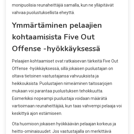
monipuolisia reunaheittäjiä samalla, kun ne ylläpitävät
vahvaa puolustuksellista eheyttä.
Ymmärtäminen pelaajien
kohtaamisista Five Out
Offense -hyökkäyksessä
Pelaajien kohtaamiset ovat ratkaisevan tärkeitä Five Out
Offense -hyökkäyksessä, sillä jokaisen puolustajan on
oltava tietoinen vastustajansa vahvuuksista ja
heikkouksista. Puolustajien nimeäminen taitosarjojen
mukaan voi parantaa puolustuksen tehokkuutta.
Esimerkiksi nopeampi puolustaja voidaan määrätä
vartioimaan reunaheittäjää, kun taas vahvempi pelaaja voi
keskittyä ajon estämiseen.
Ota huomioon jokaisen hyökkäävän pelaajan korkeus ja
heitto-ominaisuudet. Jos vastustajalla on merkittävä