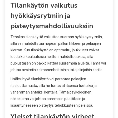
Tilankäytön vaikutus
hyökkäysrytmiin ja
pisteytysmahdollisuuksiin
Tehokas tilankäyttö vaikuttaa suoraan hyökkäysrytmiin,
sillä se mahdollistaa nopean pallon liikkeen ja pelaajien
kierron. Kun tilankäyttö on optimoitu, joukkueet voivat
luoda korkealaatuisia heitto- mahdollisuuksia, sillä
puolustajien on pakko kattaa suurempia alueita. Tämä voi
johtaa avoimiin kolmonenheittoihin tai ajolinjoihin korille.
Lisäksi hyvä tilankäyttö voi parantaa pelaajien
itseluottamusta, sillä he tuntevat itsensä tuetuiksi ja
vähemmän ahtaiksi kentällä. Tämä psykologinen
näkökulma voi johtaa parempiin päätöksiin ja
lisääntyneeseen pisteytys tehokkuuteen peleissä.
Yleiset tilankäytön virheet,