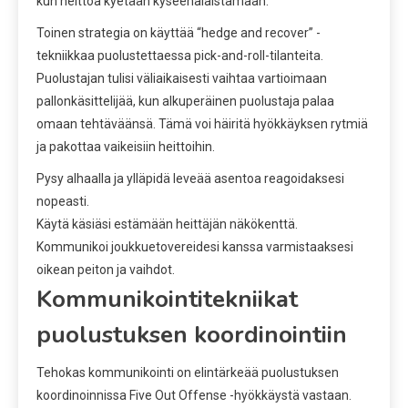
kun heittoa kyetään kyseenalaistamaan.
Toinen strategia on käyttää “hedge and recover” -
tekniikkaa puolustettaessa pick-and-roll-tilanteita.
Puolustajan tulisi väliaikaisesti vaihtaa vartioimaan
pallonkäsittelijää, kun alkuperäinen puolustaja palaa
omaan tehtäväänsä. Tämä voi häiritä hyökkäyksen rytmiä
ja pakottaa vaikeisiin heittoihin.
Pysy alhaalla ja ylläpidä leveää asentoa reagoidaksesi
nopeasti.
Käytä käsiäsi estämään heittäjän näkökenttä.
Kommunikoi joukkuetovereidesi kanssa varmistaaksesi
oikean peiton ja vaihdot.
Kommunikointitekniikat
puolustuksen koordinointiin
Tehokas kommunikointi on elintärkeää puolustuksen
koordinoinnissa Five Out Offense -hyökkäystä vastaan.