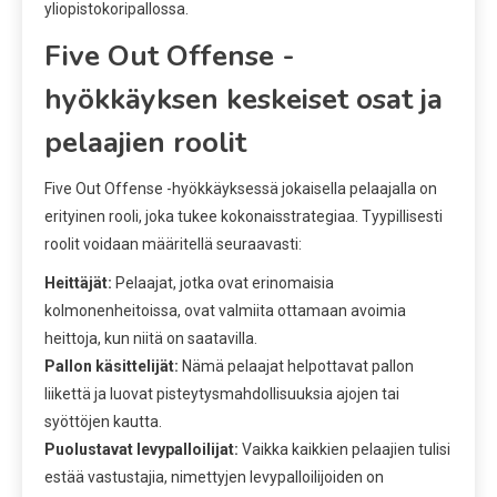
yliopistokoripallossa.
Five Out Offense -
hyökkäyksen keskeiset osat ja
pelaajien roolit
Five Out Offense -hyökkäyksessä jokaisella pelaajalla on
erityinen rooli, joka tukee kokonaisstrategiaa. Tyypillisesti
roolit voidaan määritellä seuraavasti:
Heittäjät:
Pelaajat, jotka ovat erinomaisia
kolmonenheitoissa, ovat valmiita ottamaan avoimia
heittoja, kun niitä on saatavilla.
Pallon käsittelijät:
Nämä pelaajat helpottavat pallon
liikettä ja luovat pisteytysmahdollisuuksia ajojen tai
syöttöjen kautta.
Puolustavat levypalloilijat:
Vaikka kaikkien pelaajien tulisi
estää vastustajia, nimettyjen levypalloilijoiden on