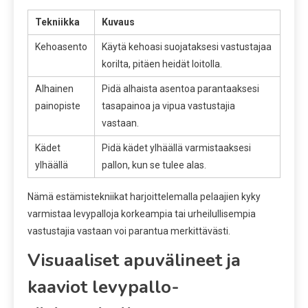
Tekniikka
Kuvaus
Kehoasento
Käytä kehoasi suojataksesi vastustajaa
korilta, pitäen heidät loitolla.
Alhainen
Pidä alhaista asentoa parantaaksesi
painopiste
tasapainoa ja vipua vastustajia
vastaan.
Kädet
Pidä kädet ylhäällä varmistaaksesi
ylhäällä
pallon, kun se tulee alas.
Nämä estämistekniikat harjoittelemalla pelaajien kyky
varmistaa levypalloja korkeampia tai urheilullisempia
vastustajia vastaan voi parantua merkittävästi.
Visuaaliset apuvälineet ja
kaaviot levypallo-