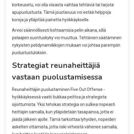
korkeusetu, voi olla viisasta vaihtaa tehtäviä tai tarjota
apupuolustusta. Tämä joustavuus voi estää helppoja
koreja ja ylläpitää painetta hyökkäykselle.
Arvioi säännöllisesti kohtaamisia pelin aikana, sillä
pelaajien suorituskyky voi muuttua. Tehtävien säätäminen
nykyisten pelidynamiikkojen mukaan voi johtaa parempiin
puolustustuloksiin.
Strategiat reunaheittäjiä
vastaan puolustamisessa
Reunaheittäjiin puolustaminen Five Out Offense -
hyökkäyksessä vaatii tiukkaa peittoa ja strategista
sijoittumista. Yksi tehokas strategia on sulkea nopeasti
heittäjiin samalla, kun ylläpidetään tasapainoa, jotta ei
jäädä jälkeen ajolle. Tämä tarkoittaa lyhyiden, nopeiden
askelten ottamista, jotta riski virheistä vähenee samalla,