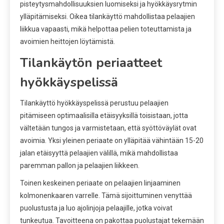
pisteytysmahdollisuuksien luomiseksi ja hyökkäysrytmin
ylläpitämiseksi. Oikea tilankäyttö mahdollistaa pelaajien
liikkua vapaasti, mikä helpottaa pelien toteuttamista ja
avoimien heittojen löytämistä.
Tilankäytön periaatteet
hyökkäyspelissä
Tilankäyttö hyökkäyspelissä perustuu pelaajien
pitämiseen optimaalisilla etäisyyksillä toisistaan, jotta
vältetään tungos ja varmistetaan, että syöttöväylät ovat
avoimia. Yksi yleinen periaate on ylläpitää vähintään 15-20
jalan etäisyyttä pelaajien välillä, mikä mahdollistaa
paremman pallon ja pelaajien liikkeen.
Toinen keskeinen periaate on pelaajien linjaaminen
kolmonenkaaren varrelle. Tämä sijoittuminen venyttää
puolustusta ja luo ajolinjoja pelaajille, jotka voivat
tunkeutua. Tavoitteena on pakottaa puolustajat tekemään