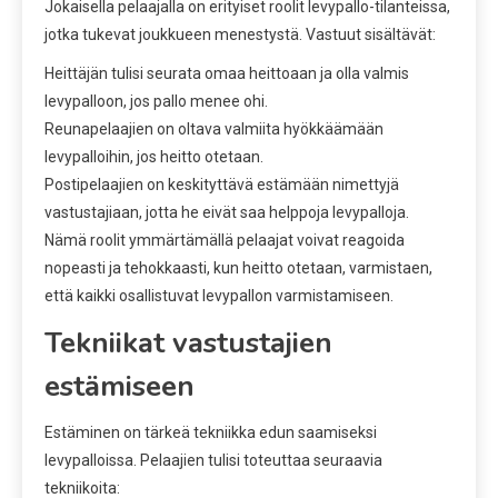
Jokaisella pelaajalla on erityiset roolit levypallo-tilanteissa,
jotka tukevat joukkueen menestystä. Vastuut sisältävät:
Heittäjän tulisi seurata omaa heittoaan ja olla valmis
levypalloon, jos pallo menee ohi.
Reunapelaajien on oltava valmiita hyökkäämään
levypalloihin, jos heitto otetaan.
Postipelaajien on keskityttävä estämään nimettyjä
vastustajiaan, jotta he eivät saa helppoja levypalloja.
Nämä roolit ymmärtämällä pelaajat voivat reagoida
nopeasti ja tehokkaasti, kun heitto otetaan, varmistaen,
että kaikki osallistuvat levypallon varmistamiseen.
Tekniikat vastustajien
estämiseen
Estäminen on tärkeä tekniikka edun saamiseksi
levypalloissa. Pelaajien tulisi toteuttaa seuraavia
tekniikoita: