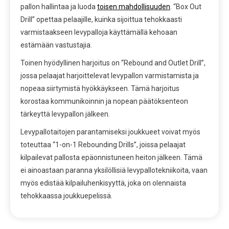
pallon hallintaa ja luoda
toisen mahdollisuuden
. “Box Out
Drill” opettaa pelaajille, kuinka sijoittua tehokkaasti
varmistaakseen levypalloja käyttämällä kehoaan
estämään vastustajia.
Toinen hyödyllinen harjoitus on “Rebound and Outlet Drill”,
jossa pelaajat harjoittelevat levypallon varmistamista ja
nopeaa siirtymistä hyökkäykseen. Tämä harjoitus
korostaa kommunikoinnin ja nopean päätöksenteon
tärkeyttä levypallon jälkeen.
Levypallotaitojen parantamiseksi joukkueet voivat myös
toteuttaa “1-on-1 Rebounding Drills”, joissa pelaajat
kilpailevat pallosta epäonnistuneen heiton jälkeen. Tämä
ei ainoastaan paranna yksilöllisiä levypallotekniikoita, vaan
myös edistää kilpailuhenkisyyttä, joka on olennaista
tehokkaassa joukkuepelissä.