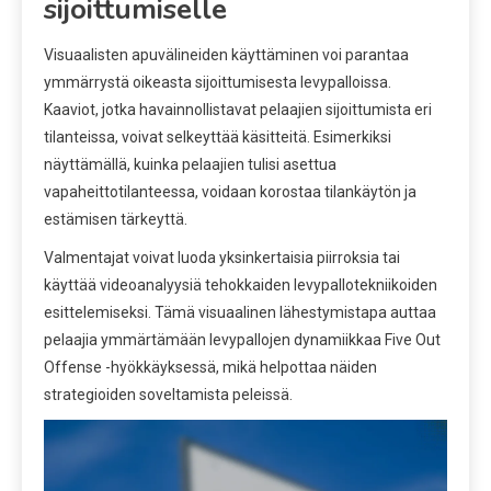
sijoittumiselle
Visuaalisten apuvälineiden käyttäminen voi parantaa
ymmärrystä oikeasta sijoittumisesta levypalloissa.
Kaaviot, jotka havainnollistavat pelaajien sijoittumista eri
tilanteissa, voivat selkeyttää käsitteitä. Esimerkiksi
näyttämällä, kuinka pelaajien tulisi asettua
vapaheittotilanteessa, voidaan korostaa tilankäytön ja
estämisen tärkeyttä.
Valmentajat voivat luoda yksinkertaisia piirroksia tai
käyttää videoanalyysiä tehokkaiden levypallotekniikoiden
esittelemiseksi. Tämä visuaalinen lähestymistapa auttaa
pelaajia ymmärtämään levypallojen dynamiikkaa Five Out
Offense -hyökkäyksessä, mikä helpottaa näiden
strategioiden soveltamista peleissä.