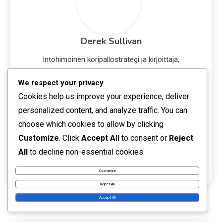
Derek Sullivan
Intohimoinen koripallostrategi ja kirjoittaja,
Derek Sullivan on viettänyt yli vuosikymmenen
We respect your privacy
viiden pelaajan hyökkäyksen
Cookies help us improve your experience, deliver
monimutkaisuuksien analysoimiseen.
personalized content, and analyze traffic. You can
Valmennustaustansa ja pelirakkautensa
choose which cookies to allow by clicking
ansiosta hän jakaa näkemyksiä, jotka auttavat
Customize
. Click
Accept All
to consent or
Reject
pelaajia ja valmentajia kehittämään taitojaan ja
All
to decline non-essential cookies.
ymmärrystään nykyaikaisista
koripallotaktiikoista.
Customize
Reject All
Accept All
RELATED POSTS