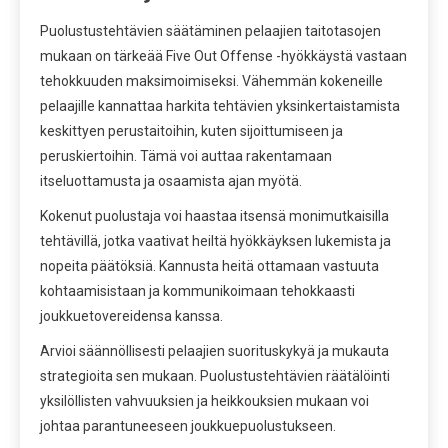
Puolustustehtävien säätäminen pelaajien taitotasojen
mukaan on tärkeää Five Out Offense -hyökkäystä vastaan
tehokkuuden maksimoimiseksi. Vähemmän kokeneille
pelaajille kannattaa harkita tehtävien yksinkertaistamista
keskittyen perustaitoihin, kuten sijoittumiseen ja
peruskiertoihin. Tämä voi auttaa rakentamaan
itseluottamusta ja osaamista ajan myötä.
Kokenut puolustaja voi haastaa itsensä monimutkaisilla
tehtävillä, jotka vaativat heiltä hyökkäyksen lukemista ja
nopeita päätöksiä. Kannusta heitä ottamaan vastuuta
kohtaamisistaan ja kommunikoimaan tehokkaasti
joukkuetovereidensa kanssa.
Arvioi säännöllisesti pelaajien suorituskykyä ja mukauta
strategioita sen mukaan. Puolustustehtävien räätälöinti
yksilöllisten vahvuuksien ja heikkouksien mukaan voi
johtaa parantuneeseen joukkuepuolustukseen.