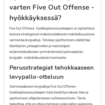
varten Five Out Offense -
hyökkäyksessä?
Five Out Offense -hyökkäyksessä pelaajien on sijoitettava
itsensä strategisesti maksimoidakseen mahdollisuutensa
varmistaa levypalloja. Tehokas sijoittuminen edellyttää
tilankäytön, pelaajaroolien ja vastustajien
estämistekniikoiden ymmärtämistä optimaalisten
levypallo- mahdollisuuksien luomiseksi.
Perusstrategiat tehokkaaseen
levypallo-otteluun
Varmistaakseen levypalloja Five Out Offense -
hyökkäyksessä pelaajien tulisi keskittyä oikean tilan ja
sijoittumisen ylläpitämiseen suhteessa koriin. Tämä
tarkoittaa, että on oltava tietoinen sekä pallon sijainnista