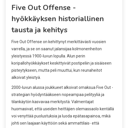
Five Out Offense -
hyökkäyksen historiallinen
tausta ja kehitys
Five Out Offense on kehittynyt merkittävästi vuosien
varrella, ja se on saanut jalansijaa kolmonenheiton
yleistyessä 1900-luvun lopulla. Alun perin
koripallohyökkäykset keskittyivät postipeliin ja sisäiseen
pisteytykseen, mutta peli muuttui, kun reunaheitot
alkoivat yleistyä.
2000-luvun alussa joukkueet alkoivat omaksua Five Out -
strategian hyödyntääkseen nopeampaa pelityyliä ja
tilankäytön kasvavaa merkitystä. Valmentajat
huomasivat, että useiden heittäjien olemassaolo kentällä
voi venyttää puolustuksia ja luoda epätasapainoa, mikä
johti sen laajaan käyttöön sekä ammattilais- että