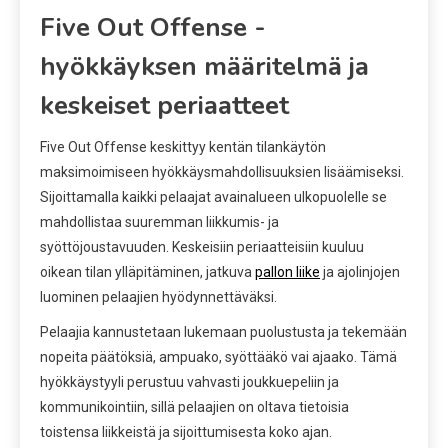
Five Out Offense -
hyökkäyksen määritelmä ja
keskeiset periaatteet
Five Out Offense keskittyy kentän tilankäytön
maksimoimiseen hyökkäysmahdollisuuksien lisäämiseksi.
Sijoittamalla kaikki pelaajat avainalueen ulkopuolelle se
mahdollistaa suuremman liikkumis- ja
syöttöjoustavuuden. Keskeisiin periaatteisiin kuuluu
oikean tilan ylläpitäminen, jatkuva
pallon liike
ja ajolinjojen
luominen pelaajien hyödynnettäväksi.
Pelaajia kannustetaan lukemaan puolustusta ja tekemään
nopeita päätöksiä, ampuako, syöttääkö vai ajaako. Tämä
hyökkäystyyli perustuu vahvasti joukkuepeliin ja
kommunikointiin, sillä pelaajien on oltava tietoisia
toistensa liikkeistä ja sijoittumisesta koko ajan.